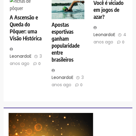
Você é viciado
em jogos de
azar?
A Ascensão e
Queda do
Apostas
Pôquer: uma
esportivas
LeonardoE
4
Visão Histórica
ganham
anos ago
0
popularidade
entre
LeonardoE
3
brasileiros
anos ago
0
LeonardoE
3
anos ago
0