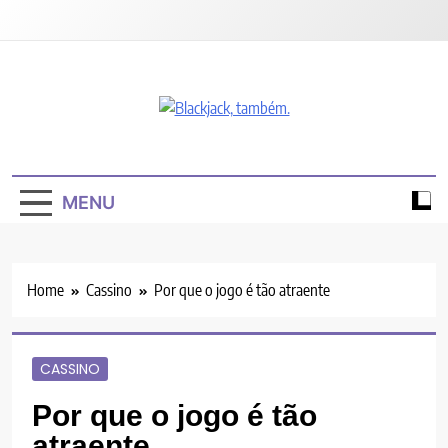
Skip
to
content
Blackjack,
O apelido é apropriadamente aplicado ao jogo.
Também.
MENU
Home
Cassino
Por que o jogo é tão atraente
CASSINO
Por que o jogo é tão
atraente